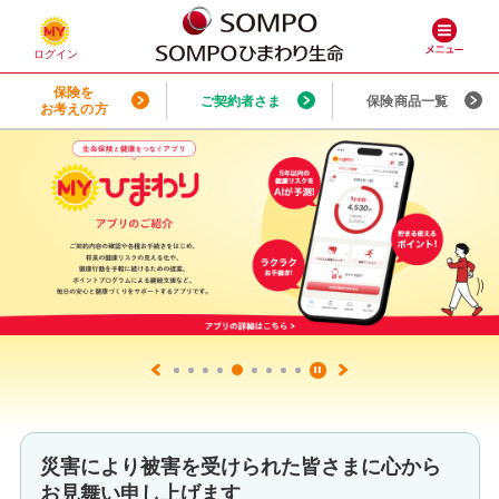
保険を
ご契約者さま
保険商品一覧
お考えの方
9 of 6
災害により被害を受けられた皆さまに心から
お見舞い申し上げます