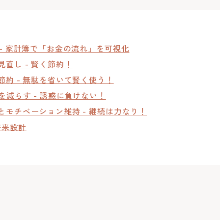
 - 家計簿で「お金の流れ」を可視化
直し - 賢く節約！
節約 - 無駄を省いて賢く使う！
を減らす - 誘惑に負けない！
とモチベーション維持 - 継続は力なり！
将来設計