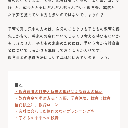
通の想いですよね。でも、現実は厳しいもの。習い事、塾、受
験…と、成長とともにどんどん膨らんでいく教育費。漠然とし
た不安を抱えている方も多いのではないでしょうか？
子育て真っ只中の方々は、自分のことよりも子どもの教育を優
先しがちで、将来のお金についてじっくり考える時間もないか
もしれません。
子どもの未来のためには、早いうちから教育資
金についてしっかりと準備
しておくことが大切です。
教育資金の準備方法について具体的にみていきましょう。
目次
・教育費用の目安と将来の進路による資金の違い
・教育資金の準備方法：貯蓄、学資保険、投資（投資
信託積立）、教育ローン
・家計に合わせた無理のないプランニングを
・子どもの未来への投資