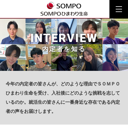
INTERVIEW
はじめに
仕事を知る
内定者を知る
社員を知る
内定者を知る
働く環境を知る
今年の内定者の皆さんが、どのような理由でＳＯＭＰＯ
採用情報
ひまわり生命を受け、入社後にどのような挑戦を志して
いるのか。
就活生の皆さんに一番身近な存在である内定
2027 ENTRY
者の声をお届けします。
2027 MYPAGE